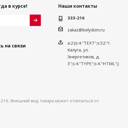
да в курсе!
Наши контакты
333-216
zakaz@belydom.ru
a:2:{s:4:"TEXT";s:32:"г.
ь на связи
Калуга, ул.
Энергетиков, д.
3";s:4:"TYPE";s:4:"HTML";}
-216. Внешний вид товара может отличаться от