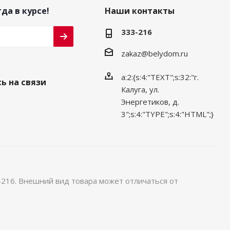
да в курсе!
Наши контакты
333-216
zakaz@belydom.ru
a:2:{s:4:"TEXT";s:32:"г.
ь на связи
Калуга, ул.
Энергетиков, д.
3";s:4:"TYPE";s:4:"HTML";}
-216. Внешний вид товара может отличаться от