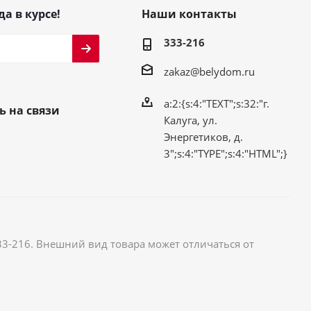
да в курсе!
Наши контакты
333-216
zakaz@belydom.ru
a:2:{s:4:"TEXT";s:32:"г.
ь на связи
Калуга, ул.
Энергетиков, д.
3";s:4:"TYPE";s:4:"HTML";}
33-216. Внешний вид товара может отличаться от