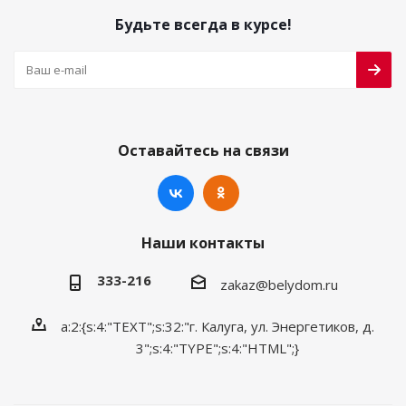
Будьте всегда в курсе!
Оставайтесь на связи
Наши контакты
333-216
zakaz@belydom.ru
a:2:{s:4:"TEXT";s:32:"г. Калуга, ул. Энергетиков, д.
3";s:4:"TYPE";s:4:"HTML";}