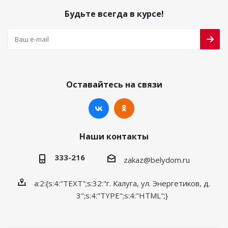
Будьте всегда в курсе!
Оставайтесь на связи
Наши контакты
333-216
zakaz@belydom.ru
a:2:{s:4:"TEXT";s:32:"г. Калуга, ул. Энергетиков, д.
3";s:4:"TYPE";s:4:"HTML";}