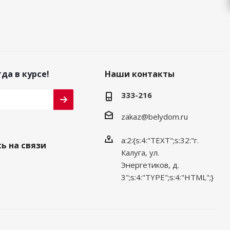
да в курсе!
Наши контакты
333-216
zakaz@belydom.ru
a:2:{s:4:"TEXT";s:32:"г.
ь на связи
Калуга, ул.
Энергетиков, д.
3";s:4:"TYPE";s:4:"HTML";}