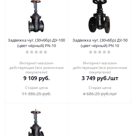
Задвижка чуг. (30ч6бр) ДУ-100
Задвижка чуг. (30ч6бр) ДУ-50
(цвет чёрный) РN-10
(цвет чёрный) PN 10
Интернет-магазин
Интернет-магазин
действующая (все розничные
действующая (все розничные
покупатели)
покупатели)
9 109
руб.
3 749
руб.
/шт
Старая цена
Старая цена
11 386.25
руб.
4 686.25
руб.
/шт