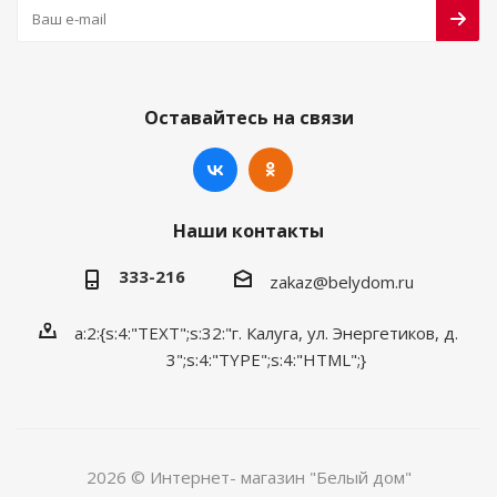
Оставайтесь на связи
Наши контакты
333-216
zakaz@belydom.ru
a:2:{s:4:"TEXT";s:32:"г. Калуга, ул. Энергетиков, д.
3";s:4:"TYPE";s:4:"HTML";}
2026 © Интернет- магазин "Белый дом"