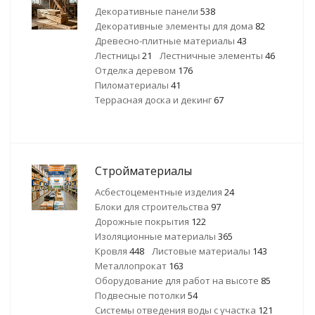
Декоративные панели
538
Декоративные элементы для дома
82
Древесно-плитные материалы
43
Лестницы
21
Лестничные элементы
46
Отделка деревом
176
Пиломатериалы
41
Террасная доска и декинг
67
Стройматериалы
Асбестоцементные изделия
24
Блоки для строительства
97
Дорожные покрытия
122
Изоляционные материалы
365
Кровля
448
Листовые материалы
143
Металлопрокат
163
Оборудование для работ на высоте
85
Подвесные потолки
54
Системы отведения воды с участка
121