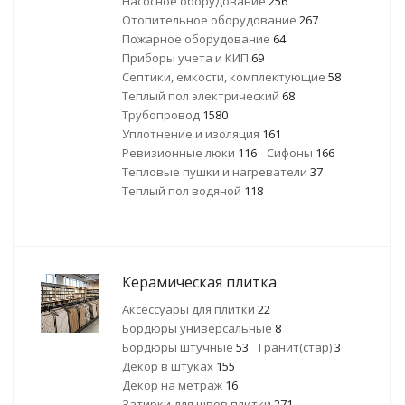
Насосное оборудование
256
Отопительное оборудование
267
Пожарное оборудование
64
Приборы учета и КИП
69
Септики, емкости, комплектующие
58
Теплый пол электрический
68
Трубопровод
1580
Уплотнение и изоляция
161
Ревизионные люки
116
Сифоны
166
Тепловые пушки и нагреватели
37
Теплый пол водяной
118
Керамическая плитка
Аксессуары для плитки
22
Бордюры универсальные
8
Бордюры штучные
53
Гранит(стар)
3
Декор в штуках
155
Декор на метраж
16
Затирки для швов плитки
271