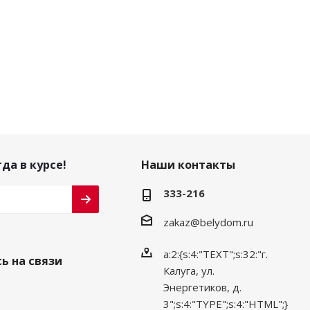
да в курсе!
Наши контакты
333-216
zakaz@belydom.ru
a:2:{s:4:"TEXT";s:32:"г.
ь на связи
Калуга, ул.
Энергетиков, д.
3";s:4:"TYPE";s:4:"HTML";}