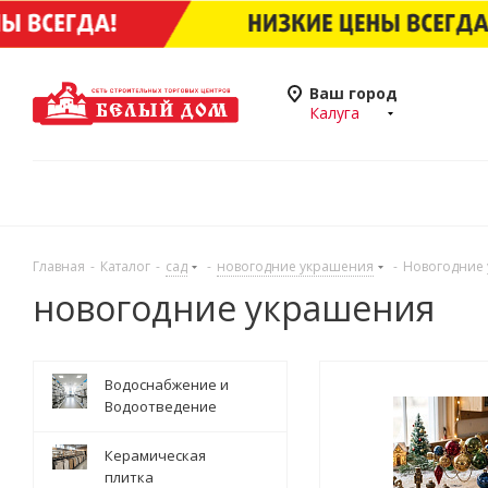
Ваш город
Калуга
Главная
-
Каталог
-
сад
-
новогодние украшения
-
Новогодние
новогодние украшения
Водоснабжение и
Водоотведение
Керамическая
плитка