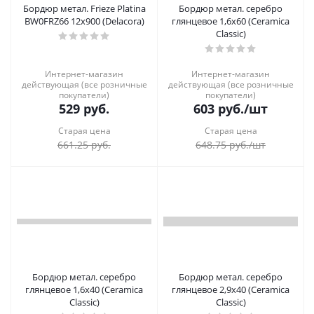
Бордюр метал. Frieze Platina
Бордюр метал. серебро
BW0FRZ66 12х900 (Delacora)
глянцевое 1,6х60 (Ceramica
Classic)
Интернет-магазин
Интернет-магазин
действующая (все розничные
действующая (все розничные
покупатели)
покупатели)
529
руб.
603
руб.
/шт
Старая цена
Старая цена
661.25
руб.
648.75
руб.
/шт
Бордюр метал. серебро
Бордюр метал. серебро
глянцевое 1,6х40 (Ceramica
глянцевое 2,9х40 (Ceramica
Classic)
Classic)