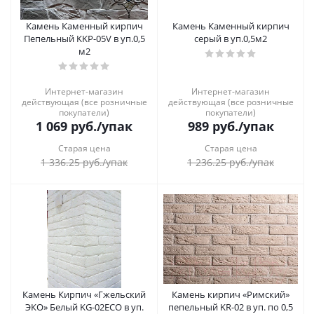
Камень Каменный кирпич
Камень Каменный кирпич
Пепельный KKP-05V в уп.0,5
серый в уп.0,5м2
м2
Интернет-магазин
Интернет-магазин
действующая (все розничные
действующая (все розничные
покупатели)
покупатели)
1 069
руб.
/упак
989
руб.
/упак
Старая цена
Старая цена
1 336.25
руб.
/упак
1 236.25
руб.
/упак
Камень Кирпич «Гжельский
Камень кирпич «Римский»
ЭКО» Белый KG-02ECO в уп.
пепельный KR-02 в уп. по 0,5