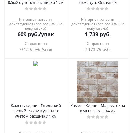
0,5м2 с учетом расшивки 1 см
кв.м. в уп. 36 камней
Интернет-магазин
Интернет-магазин
действующая (все розничные
действующая (все розничные
покупатели)
покупатели)
609
руб.
/упак
1 739
руб.
Старая цена
Старая цена
761.25
руб.
/упак
2 173.75
руб.
Камень кирпич Гжельский
Камень Кирпич Мадрид охра
"Белый" KG-02 в уп. 1м2 с
KMО-03 в уп. 0,4 м2
учетом расшивки 1 см