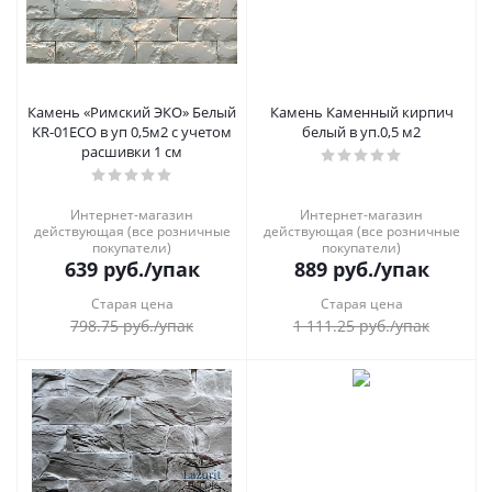
Камень «Римский ЭКО» Белый
Камень Каменный кирпич
KR-01ECO в уп 0,5м2 с учетом
белый в уп.0,5 м2
расшивки 1 см
Интернет-магазин
Интернет-магазин
действующая (все розничные
действующая (все розничные
покупатели)
покупатели)
639
руб.
/упак
889
руб.
/упак
Старая цена
Старая цена
798.75
руб.
/упак
1 111.25
руб.
/упак