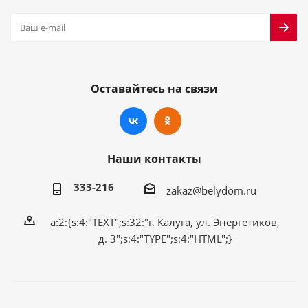
Оставайтесь на связи
Наши контакты
333-216
zakaz@belydom.ru
a:2:{s:4:"TEXT";s:32:"г. Калуга, ул. Энергетиков,
д. 3";s:4:"TYPE";s:4:"HTML";}