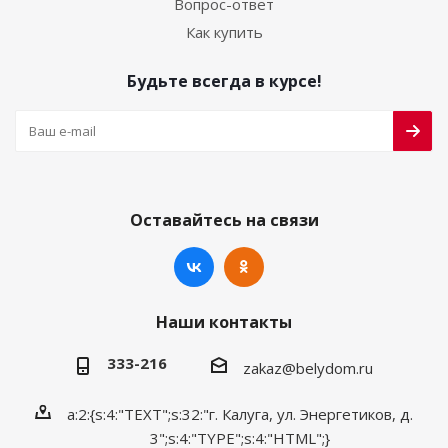
Вопрос-ответ
Как купить
Будьте всегда в курсе!
Оставайтесь на связи
Наши контакты
333-216
zakaz@belydom.ru
a:2:{s:4:"TEXT";s:32:"г. Калуга, ул. Энергетиков, д.
3";s:4:"TYPE";s:4:"HTML";}