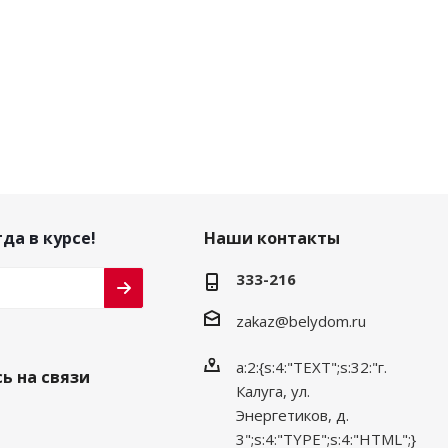
да в курсе!
Наши контакты
333-216
zakaz@belydom.ru
a:2:{s:4:"TEXT";s:32:"г.
ь на связи
Калуга, ул.
Энергетиков, д.
3";s:4:"TYPE";s:4:"HTML";}