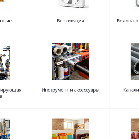
анные
Вентиляция
Водонагр
улирующая
Инструмент и аксессуары
Канали
а