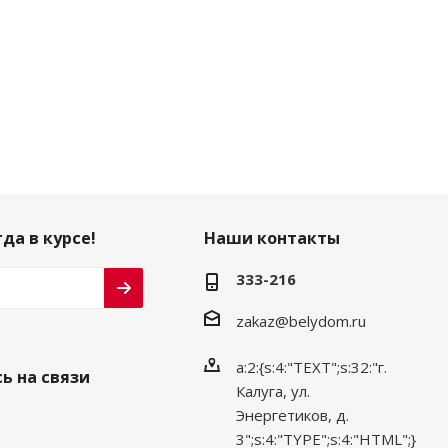
да в курсе!
Наши контакты
333-216
zakaz@belydom.ru
a:2:{s:4:"TEXT";s:32:"г.
ь на связи
Калуга, ул.
Энергетиков, д.
3";s:4:"TYPE";s:4:"HTML";}