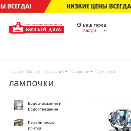
Ваш город
Калуга
Главная
-
Каталог
-
освещение
-
лампочки
-
Лампочки
лампочки
Водоснабжение и
Водоотведение
Керамическая
плитка