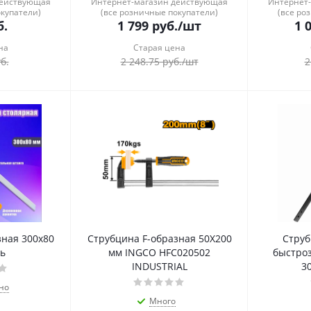
действующая
Интернет-магазин действующая
Интернет
окупатели)
(все розничные покупатели)
(все ро
.
1 799
руб.
/шт
1 
на
Старая цена
б.
2 248.75
руб.
/шт
2
зная 300х80
Струбцина F-образная 50Х200
Струб
ь
мм INGCO HFC020502
быстро
INDUSTRIAL
3
но
Много