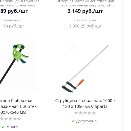
-магазин действующая
Интернет-магазин действующая
зничные покупатели)
(все розничные покупатели)
089
руб.
/шт
3 149
руб.
/шт
Старая цена
Старая цена
 178
руб.
/шт
3 936.25
руб.
/шт
цина F-образная
Струбцина F-образная, 1000 х
зажимная Сибртех,
120 х 1050 мм// Sparta
00x70x540 мм
Достаточно
Много