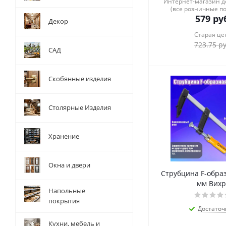
Интернет-магазин 
(все розничные п
579
руб
Декор
Старая це
723.75
ру
САД
Скобянные изделия
Столярные Изделия
Хранение
Окна и двери
Струбцина F-обра
мм Вихр
Напольные
покрытия
Достаточ
Кухни, мебель и