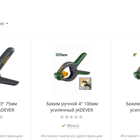
ие)
3" 75мм
Зажим ручной 4" 100мм
Зажим
ADEVER
усиленный JADEVER
уси
Много
действующая
Интернет-магазин действующая
Интернет