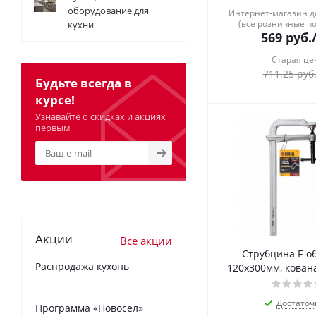
оборудование для
Интернет-магазин 
(все розничные п
кухни
569
руб.
Старая це
711.25
руб
Будьте всегда в
курсе!
Узнавайте о скидках и акциях
первым
Акции
Все акции
Струбцина F-о
Распродажа кухонь
120x300мм, кована
Достаточ
Программа «Новосел»