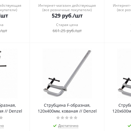
действующая
Интернет-магазин действующая
Интернет
окупатели)
(все розничные покупатели)
(все ро
/шт
529
руб.
/шт
на
Старая цена
.
/шт
661.25
руб.
/шт
бразная,
Струбцина F-образная,
Струб
я // Denzel
120x400мм, кованая // Denzel
120x600м
но
Достаточно