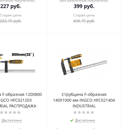
зничные покупатели)
(все розничные покупатели)
227
руб.
399
руб.
Старая цена
Старая цена
283.75
руб.
498.75
руб.
 F-образная 120Х800
Струбцина F-образная
NGCO HFC021203
140Х1000 мм INGCO HFC021404
RIAL РАСПРОДАЖА
INDUSTRIAL
Достаточно
Достаточно