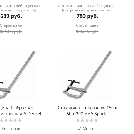
-магазин действующая
Интернет-магазин действующая
зничные покупатели)
(все розничные покупатели)
689
руб.
789
руб.
Старая цена
Старая цена
861.25
руб.
986.25
руб.
цина F-образная,
Струбцина F-образная, 150 х
м, кованая // Denzel
50 х 200 мм// Sparta
Достаточно
Много