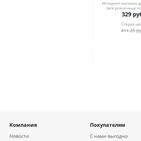
Интернет-магазин 
(все розничные п
329
руб
Старая це
411.25
ру
Компания
Покупателям
Новости
С нами выгодно