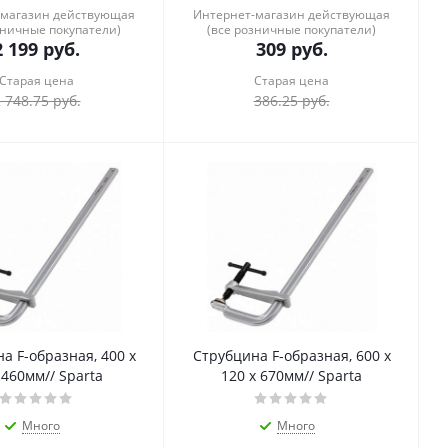
-магазин действующая
Интернет-магазин действующая
зничные покупатели)
(все розничные покупатели)
2 199
руб.
309
руб.
Старая цена
Старая цена
 748.75
руб.
386.25
руб.
а F-образная, 400 х
Струбцина F-образная, 600 х
 460мм// Sparta
120 х 670мм// Sparta
Много
Много