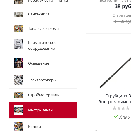
Керамическая плитка
(все розничные п
38
руб
Сантехника
Старая це
47.50
ру
Товары для дома
Климатическое
оборудование
Освещение
Электротовары
Стройматериалы
Струбцина B
быстрозажимна
Инструменты
Много
Краски