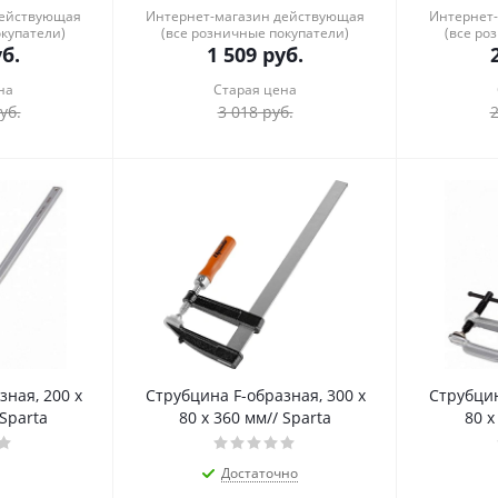
действующая
Интернет-магазин действующая
Интернет
окупатели)
(все розничные покупатели)
(все ро
б.
1 509
руб.
на
Старая цена
уб.
3 018
руб.
2
зная, 200 х
Струбцина F-образная, 300 х
Струбцин
 Sparta
80 х 360 мм// Sparta
80 х
Достаточно