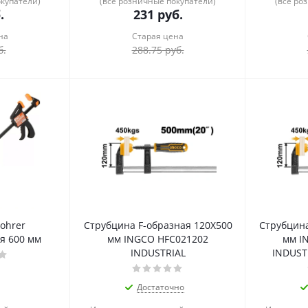
окупатели)
(все розничные покупатели)
(все ро
.
231
руб.
на
Старая цена
б.
288.75
руб.
ohrer
Струбцина F-образная 120Х500
Струбцина
я 600 мм
мм INGCO HFC021202
мм I
INDUSTRIAL
INDUST
Достаточно