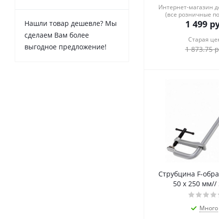
Интернет-магазин 
(все розничные п
1 499
ру
Нашли товар дешевле? Мы
сделаем Вам более
Старая це
выгодное предложение!
1 873.75
р
Струбцина F-обра
50 х 250 мм//
Много