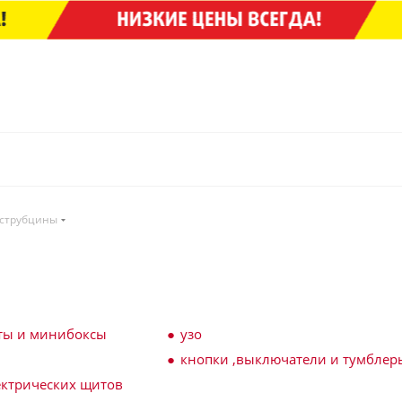
струбцины
ты и минибоксы
узо
кнопки ,выключатели и тумблер
ектрических щитов