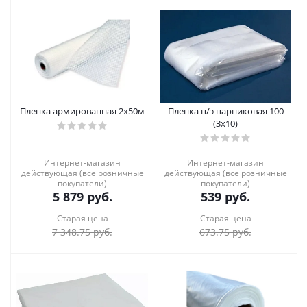
Пленка армированная 2х50м
Пленка п/э парниковая 100
(3х10)
Интернет-магазин
Интернет-магазин
действующая (все розничные
действующая (все розничные
покупатели)
покупатели)
5 879
руб.
539
руб.
Старая цена
Старая цена
7 348.75
руб.
673.75
руб.