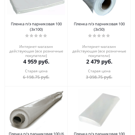
Пленка п/э парниковая 100
Пленка п/э парниковая 100
(3х100)
(3х50)
Интернет-магазин
Интернет-магазин
действующая (все розничные
действующая (все розничные
покупатели)
покупатели)
4 959
руб.
2 479
руб.
Старая цена
Старая цена
6 198.75
руб.
3 098.75
руб.
Пленка п/э парниковая 100 (6
Пленка п/э парниковая 100