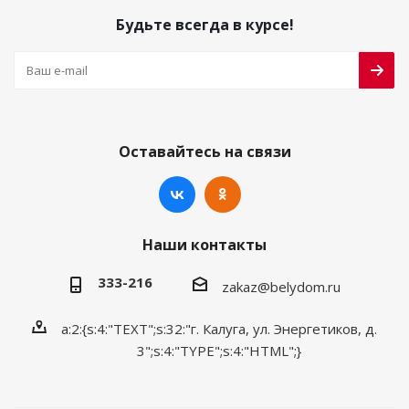
Будьте всегда в курсе!
Оставайтесь на связи
Наши контакты
333-216
zakaz@belydom.ru
a:2:{s:4:"TEXT";s:32:"г. Калуга, ул. Энергетиков, д.
3";s:4:"TYPE";s:4:"HTML";}