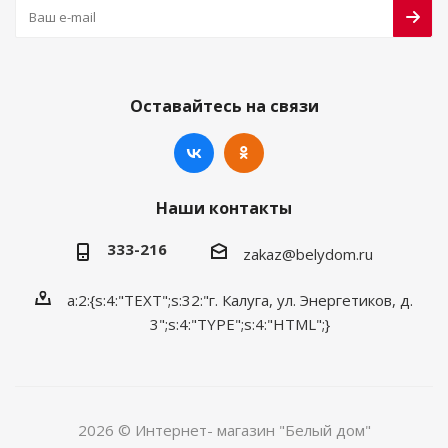
Оставайтесь на связи
Наши контакты
333-216
zakaz@belydom.ru
a:2:{s:4:"TEXT";s:32:"г. Калуга, ул. Энергетиков, д.
3";s:4:"TYPE";s:4:"HTML";}
2026 © Интернет- магазин "Белый дом"