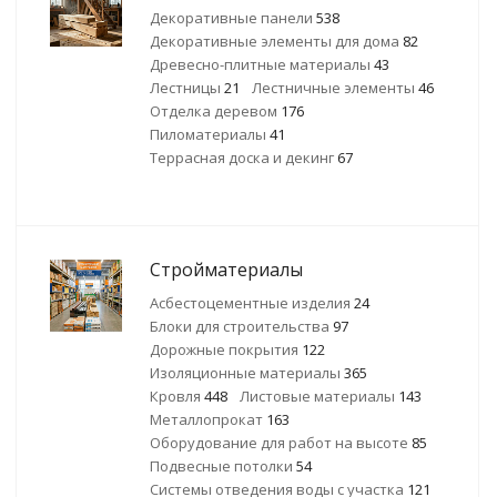
Декоративные панели
538
Декоративные элементы для дома
82
Древесно-плитные материалы
43
Лестницы
21
Лестничные элементы
46
Отделка деревом
176
Пиломатериалы
41
Террасная доска и декинг
67
Стройматериалы
Асбестоцементные изделия
24
Блоки для строительства
97
Дорожные покрытия
122
Изоляционные материалы
365
Кровля
448
Листовые материалы
143
Металлопрокат
163
Оборудование для работ на высоте
85
Подвесные потолки
54
Системы отведения воды с участка
121