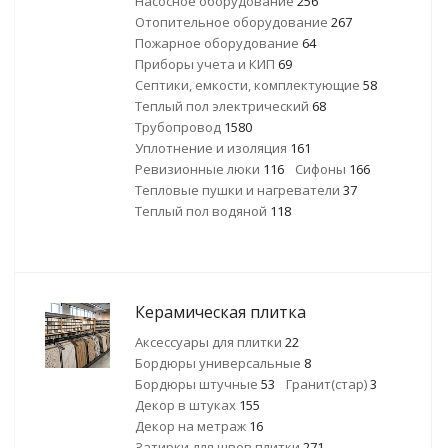
Насосное оборудование
256
Отопительное оборудование
267
Пожарное оборудование
64
Приборы учета и КИП
69
Септики, емкости, комплектующие
58
Теплый пол электрический
68
Трубопровод
1580
Уплотнение и изоляция
161
Ревизионные люки
116
Сифоны
166
Тепловые пушки и нагреватели
37
Теплый пол водяной
118
Керамическая плитка
Аксессуары для плитки
22
Бордюры универсальные
8
Бордюры штучные
53
Гранит(стар)
3
Декор в штуках
155
Декор на метраж
16
Затирки для швов плитки
271