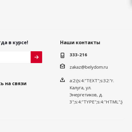
да в курсе!
Наши контакты
333-216
zakaz@belydom.ru
a:2:{s:4:"TEXT";s:32:"г.
ь на связи
Калуга, ул.
Энергетиков, д.
3";s:4:"TYPE";s:4:"HTML";}