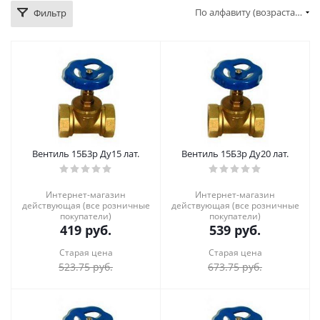
По алфавиту (возрастание)
Фильтр
Вентиль 15Б3р Ду15 лат.
Вентиль 15Б3р Ду20 лат.
Интернет-магазин
Интернет-магазин
действующая (все розничные
действующая (все розничные
покупатели)
покупатели)
419
руб.
539
руб.
Старая цена
Старая цена
523.75
руб.
673.75
руб.