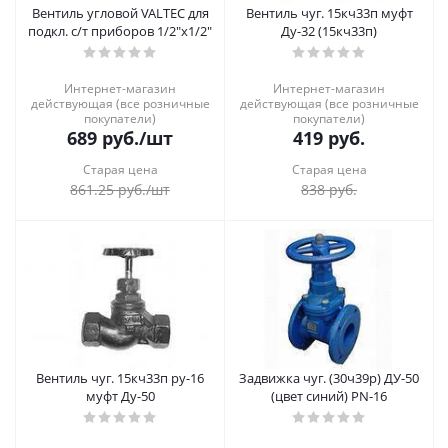
Вентиль угловой VALTEC для
Вентиль чуг. 15кч33п муфт
подкл. с/т приборов 1/2"х1/2"
Ду-32 (15кч33п)
Интернет-магазин
Интернет-магазин
действующая (все розничные
действующая (все розничные
покупатели)
покупатели)
689
руб.
/шт
419
руб.
Старая цена
Старая цена
861.25
руб.
/шт
838
руб.
Вентиль чуг. 15кч33п ру-16
Задвижка чуг. (30ч39р) ДУ-50
муфт Ду-50
(цвет синий) PN-16