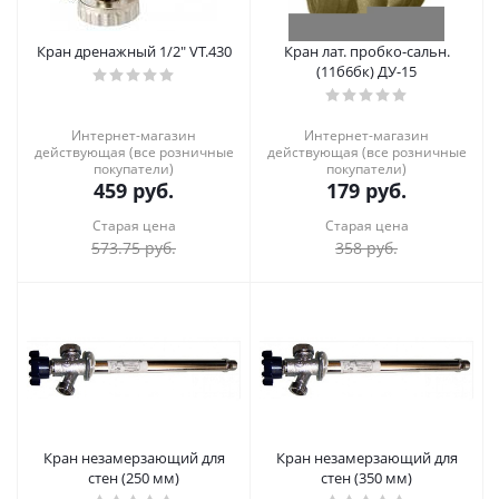
Кран дренажный 1/2" VT.430
Кран лат. пробко-сальн.
(11б6бк) ДУ-15
Интернет-магазин
Интернет-магазин
действующая (все розничные
действующая (все розничные
покупатели)
покупатели)
459
руб.
179
руб.
Старая цена
Старая цена
573.75
руб.
358
руб.
Кран незамерзающий для
Кран незамерзающий для
стен (250 мм)
стен (350 мм)