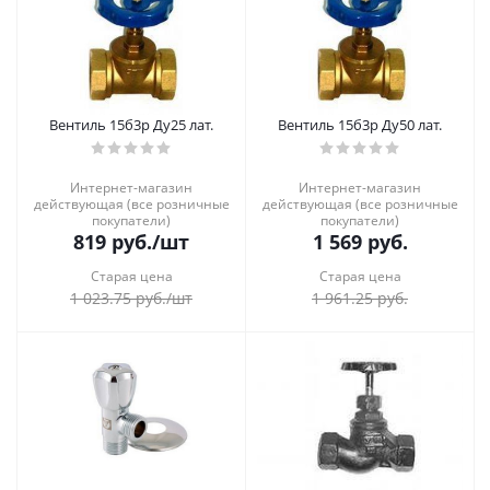
Вентиль 15б3р Ду25 лат.
Вентиль 15б3р Ду50 лат.
Интернет-магазин
Интернет-магазин
действующая (все розничные
действующая (все розничные
покупатели)
покупатели)
819
руб.
/шт
1 569
руб.
Старая цена
Старая цена
1 023.75
руб.
/шт
1 961.25
руб.