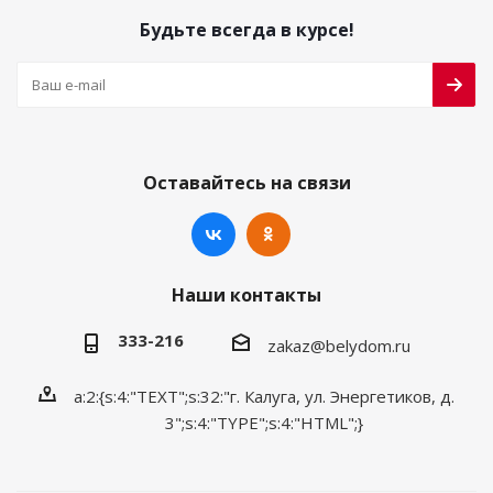
Будьте всегда в курсе!
Оставайтесь на связи
Наши контакты
333-216
zakaz@belydom.ru
a:2:{s:4:"TEXT";s:32:"г. Калуга, ул. Энергетиков, д.
3";s:4:"TYPE";s:4:"HTML";}