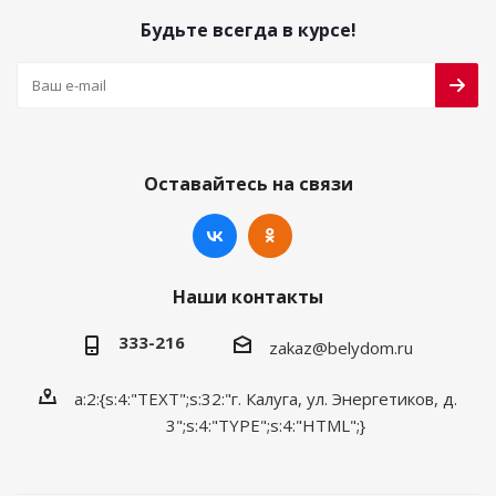
Будьте всегда в курсе!
Оставайтесь на связи
Наши контакты
333-216
zakaz@belydom.ru
a:2:{s:4:"TEXT";s:32:"г. Калуга, ул. Энергетиков, д.
3";s:4:"TYPE";s:4:"HTML";}