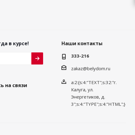
да в курсе!
Наши контакты
333-216
zakaz@belydom.ru
a:2:{s:4:"TEXT";s:32:"г.
ь на связи
Калуга, ул.
Энергетиков, д.
3";s:4:"TYPE";s:4:"HTML";}