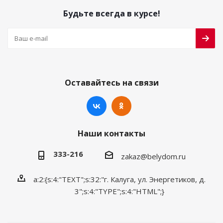
Будьте всегда в курсе!
Оставайтесь на связи
Наши контакты
333-216
zakaz@belydom.ru
a:2:{s:4:"TEXT";s:32:"г. Калуга, ул. Энергетиков, д.
3";s:4:"TYPE";s:4:"HTML";}