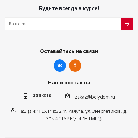
Будьте всегда в курсе!
Оставайтесь на связи
Наши контакты
333-216
zakaz@belydom.ru
a:2:{s:4:"TEXT";s:32:"г. Калуга, ул. Энергетиков, д.
3";s:4:"TYPE";s:4:"HTML";}