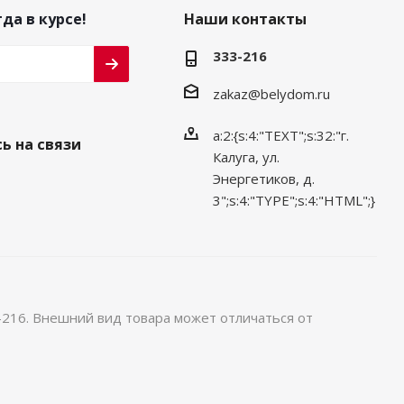
да в курсе!
Наши контакты
333-216
zakaz@belydom.ru
a:2:{s:4:"TEXT";s:32:"г.
ь на связи
Калуга, ул.
Энергетиков, д.
3";s:4:"TYPE";s:4:"HTML";}
-216. Внешний вид товара может отличаться от