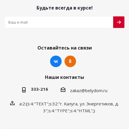
Будьте всегда в курсе!
Оставайтесь на связи
Наши контакты
333-216
zakaz@belydom.ru
a:2:{s:4:"TEXT";s:32:"г. Калуга, ул. Энергетиков, д.
3";s:4:"TYPE";s:4:"HTML";}