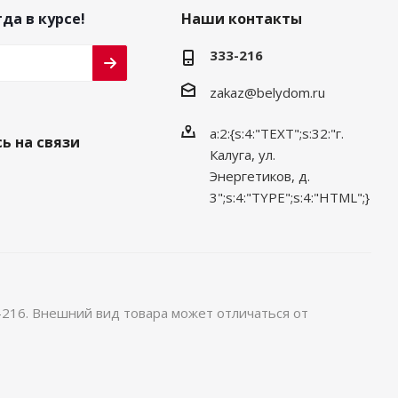
да в курсе!
Наши контакты
333-216
zakaz@belydom.ru
a:2:{s:4:"TEXT";s:32:"г.
ь на связи
Калуга, ул.
Энергетиков, д.
3";s:4:"TYPE";s:4:"HTML";}
-216. Внешний вид товара может отличаться от