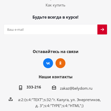
Как купить
Будьте всегда в курсе!
Оставайтесь на связи
Наши контакты
333-216
zakaz@belydom.ru
a:2:{s:4:"TEXT";s:32:"г. Калуга, ул. Энергетиков,
д. 3";s:4:"TYPE";s:4:"HTML";}