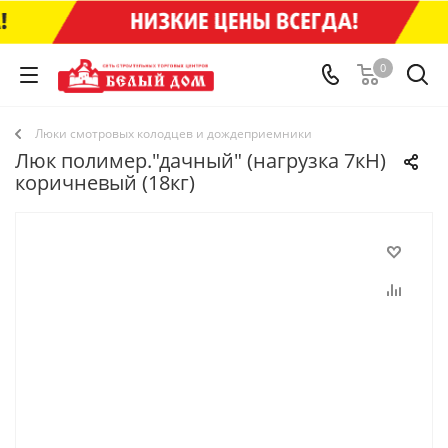
0
Люки смотровых колодцев и дождеприемники
Люк полимер."дачный" (нагрузка 7кН)
коричневый (18кг)