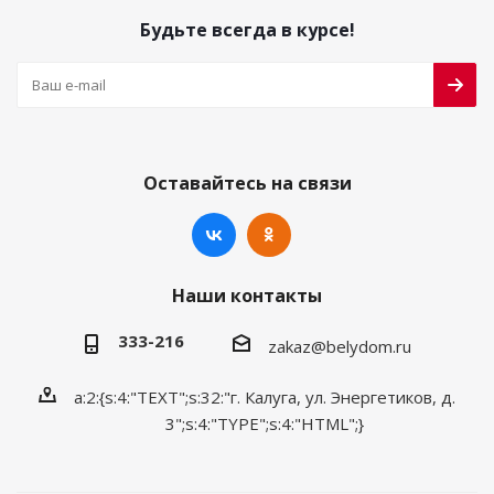
Будьте всегда в курсе!
Оставайтесь на связи
Наши контакты
333-216
zakaz@belydom.ru
a:2:{s:4:"TEXT";s:32:"г. Калуга, ул. Энергетиков, д.
3";s:4:"TYPE";s:4:"HTML";}