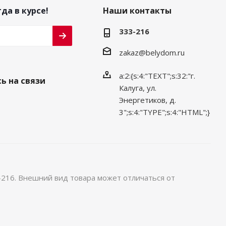
да в курсе!
Наши контакты
333-216
zakaz@belydom.ru
a:2:{s:4:"TEXT";s:32:"г.
ь на связи
Калуга, ул.
Энергетиков, д.
3";s:4:"TYPE";s:4:"HTML";}
-216. Внешний вид товара может отличаться от