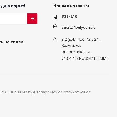
да в курсе!
Наши контакты
333-216
zakaz@belydom.ru
a:2:{s:4:"TEXT";s:32:"г.
ь на связи
Калуга, ул.
Энергетиков, д.
3";s:4:"TYPE";s:4:"HTML";}
-216. Внешний вид товара может отличаться от