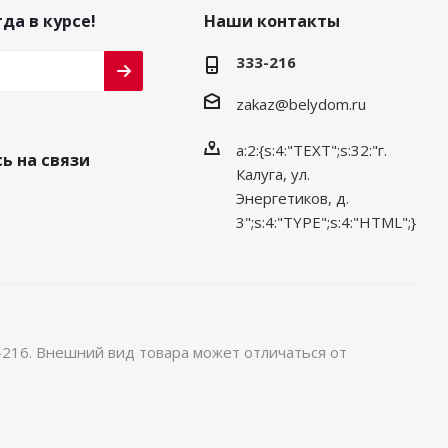
да в курсе!
Наши контакты
333-216
zakaz@belydom.ru
a:2:{s:4:"TEXT";s:32:"г.
ь на связи
Калуга, ул.
Энергетиков, д.
3";s:4:"TYPE";s:4:"HTML";}
-216. Внешний вид товара может отличаться от