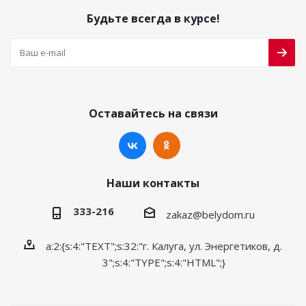
Будьте всегда в курсе!
Оставайтесь на связи
Наши контакты
333-216
zakaz@belydom.ru
a:2:{s:4:"TEXT";s:32:"г. Калуга, ул. Энергетиков, д.
3";s:4:"TYPE";s:4:"HTML";}