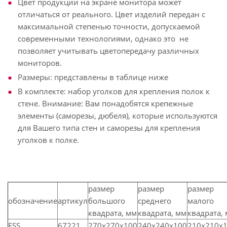
Цвет продукции на экране монитора может
отличаться от реального. Цвет изделий передан с
максимальной степенью точности, допускаемой
современными технологиями, однако это не
позволяет учитывать цветопередачу различных
мониторов.
Размеры: представлены в таблице ниже
В комплекте: набор уголков для крепления полок к
стене. Внимание: Вам понадобятся крепежные
элементы (саморезы, дюбеля), которые используются
для Вашего типа стен и саморезы для крепления
уголков к полке.
размер
размер
размер
обозначение
артикул
большого
среднего
малого
квадрата, мм
квадрата, мм
квадрата,
FSS
67221
270х270х100
240х240х100
210х210х