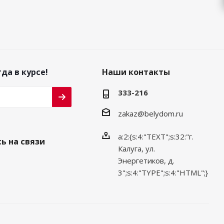
да в курсе!
Наши контакты
333-216
zakaz@belydom.ru
a:2:{s:4:"TEXT";s:32:"г.
ь на связи
Калуга, ул.
Энергетиков, д.
3";s:4:"TYPE";s:4:"HTML";}