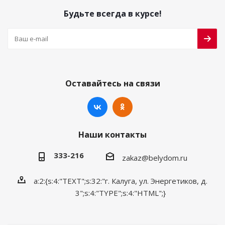
Будьте всегда в курсе!
Оставайтесь на связи
Наши контакты
333-216
zakaz@belydom.ru
a:2:{s:4:"TEXT";s:32:"г. Калуга, ул. Энергетиков, д.
3";s:4:"TYPE";s:4:"HTML";}