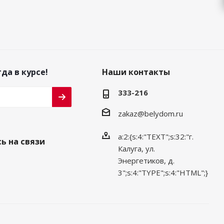
да в курсе!
Наши контакты
333-216
zakaz@belydom.ru
a:2:{s:4:"TEXT";s:32:"г.
ь на связи
Калуга, ул.
Энергетиков, д.
3";s:4:"TYPE";s:4:"HTML";}