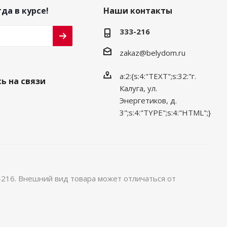
да в курсе!
Наши контакты
333-216
zakaz@belydom.ru
a:2:{s:4:"TEXT";s:32:"г.
ь на связи
Калуга, ул.
Энергетиков, д.
3";s:4:"TYPE";s:4:"HTML";}
-216. Внешний вид товара может отличаться от