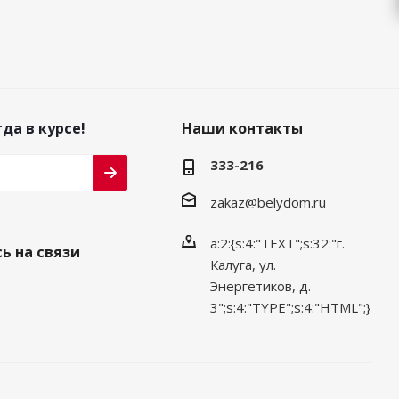
да в курсе!
Наши контакты
333-216
zakaz@belydom.ru
a:2:{s:4:"TEXT";s:32:"г.
ь на связи
Калуга, ул.
Энергетиков, д.
3";s:4:"TYPE";s:4:"HTML";}