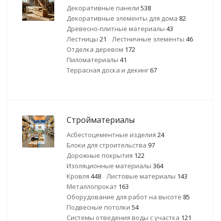
Декоративные панели
538
Декоративные элементы для дома
82
Древесно-плитные материалы
43
Лестницы
21
Лестничные элементы
46
Отделка деревом
172
Пиломатериалы
41
Террасная доска и декинг
67
Стройматериалы
Асбестоцементные изделия
24
Блоки для строительства
97
Дорожные покрытия
122
Изоляционные материалы
364
Кровля
448
Листовые материалы
143
Металлопрокат
163
Оборудование для работ на высоте
85
Подвесные потолки
54
Системы отведения воды с участка
121