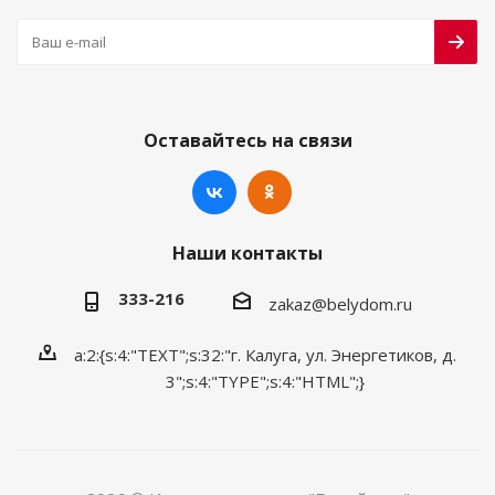
Оставайтесь на связи
Наши контакты
333-216
zakaz@belydom.ru
a:2:{s:4:"TEXT";s:32:"г. Калуга, ул. Энергетиков, д.
3";s:4:"TYPE";s:4:"HTML";}