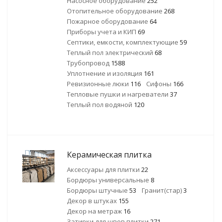
Насосное оборудование
252
Отопительное оборудование
268
Пожарное оборудование
64
Приборы учета и КИП
69
Септики, емкости, комплектующие
59
Теплый пол электрический
68
Трубопровод
1588
Уплотнение и изоляция
161
Ревизионные люки
116
Сифоны
166
Тепловые пушки и нагреватели
37
Теплый пол водяной
120
Керамическая плитка
Аксессуары для плитки
22
Бордюры универсальные
8
Бордюры штучные
53
Гранит(стар)
3
Декор в штуках
155
Декор на метраж
16
Затирки для швов плитки
271