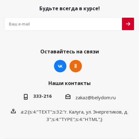
Будьте всегда в курсе!
Оставайтесь на связи
Наши контакты
333-216
zakaz@belydom.ru
a:2:{s:4:"TEXT";s:32:"г. Калуга, ул. Энергетиков, д.
3";s:4:"TYPE";s:4:"HTML";}