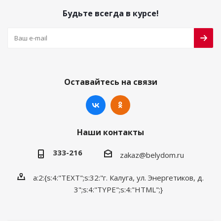
Будьте всегда в курсе!
Оставайтесь на связи
Наши контакты
333-216
zakaz@belydom.ru
a:2:{s:4:"TEXT";s:32:"г. Калуга, ул. Энергетиков, д.
3";s:4:"TYPE";s:4:"HTML";}