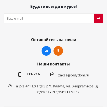
Будьте всегда в курсе!
Оставайтесь на связи
Наши контакты
333-216
zakaz@belydom.ru
a:2:{s:4:"TEXT";s:32:"г. Калуга, ул. Энергетиков, д.
3";s:4:"TYPE";s:4:"HTML";}