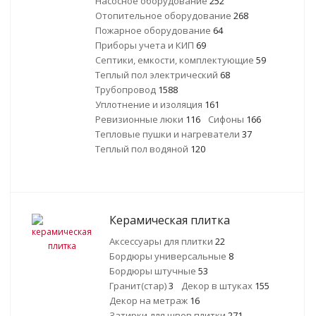
Насосное оборудование
252
Отопительное оборудование
268
Пожарное оборудование
64
Приборы учета и КИП
69
Септики, емкости, комплектующие
59
Теплый пол электрический
68
Трубопровод
1588
Уплотнение и изоляция
161
Ревизионные люки
116
Сифоны
166
Тепловые пушки и нагреватели
37
Теплый пол водяной
120
Керамическая плитка
Аксессуары для плитки
22
Бордюры универсальные
8
Бордюры штучные
53
Гранит(стар)
3
Декор в штуках
155
Декор на метраж
16
Затирки для швов плитки
271