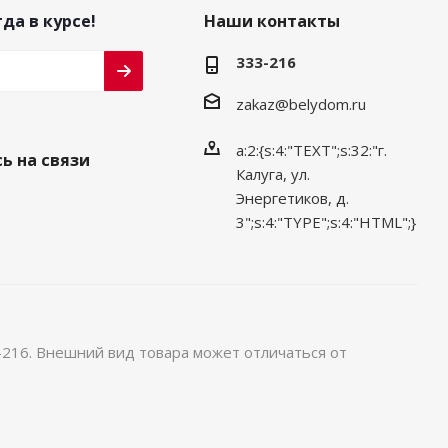
да в курсе!
Наши контакты
333-216
zakaz@belydom.ru
a:2:{s:4:"TEXT";s:32:"г.
ь на связи
Калуга, ул.
Энергетиков, д.
3";s:4:"TYPE";s:4:"HTML";}
-216. Внешний вид товара может отличаться от