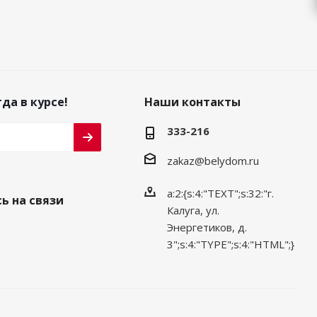
да в курсе!
Наши контакты
333-216
zakaz@belydom.ru
a:2:{s:4:"TEXT";s:32:"г.
ь на связи
Калуга, ул.
Энергетиков, д.
3";s:4:"TYPE";s:4:"HTML";}