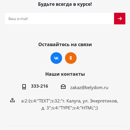
Будьте всегда в курсе!
Оставайтесь на связи
Наши контакты
333-216
zakaz@belydom.ru
a:2:{s:4:"TEXT";s:32:"г. Калуга, ул. Энергетиков,
д. 3";s:4:"TYPE";s:4:"HTML";}