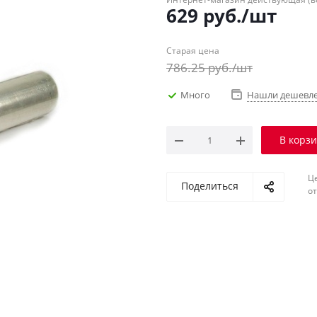
629
руб.
/шт
Старая цена
786.25
руб.
/шт
Много
Нашли дешевл
В корз
Ц
Поделиться
о