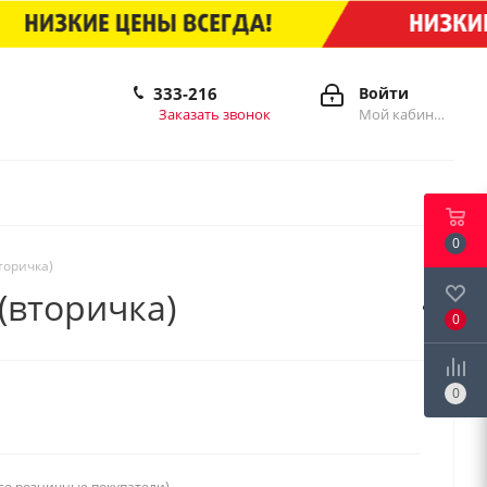
333-216
Войти
Заказать звонок
Мой кабинет
0
торичка)
 (вторичка)
0
0
се розничные покупатели)