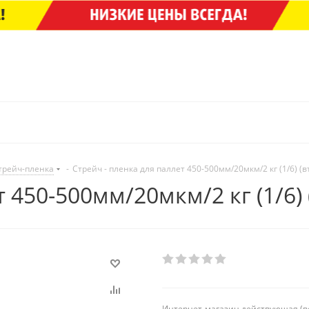
трейч-пленка
-
Стрейч - пленка для паллет 450-500мм/20мкм/2 кг (1/6) (в
 450-500мм/20мкм/2 кг (1/6)
Интернет-магазин действующая (в