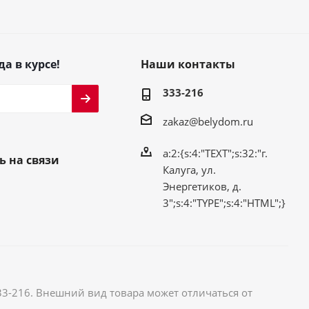
да в курсе!
Наши контакты
333-216
zakaz@belydom.ru
a:2:{s:4:"TEXT";s:32:"г.
ь на связи
Калуга, ул.
Энергетиков, д.
3";s:4:"TYPE";s:4:"HTML";}
33-216. Внешний вид товара может отличаться от