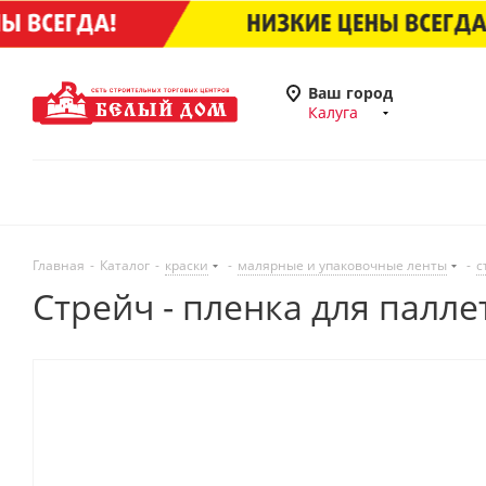
Ваш город
Калуга
Главная
-
Каталог
-
краски
-
малярные и упаковочные ленты
-
с
Стрейч - пленка для паллет