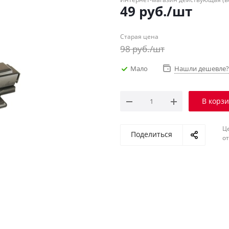
49
руб.
/шт
Старая цена
98
руб.
/шт
Мало
Нашли дешевле?
В корз
Ц
Поделиться
о