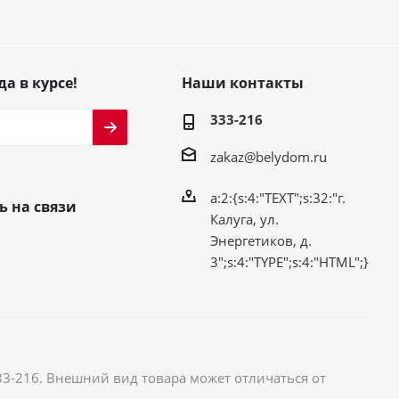
да в курсе!
Наши контакты
333-216
zakaz@belydom.ru
a:2:{s:4:"TEXT";s:32:"г.
ь на связи
Калуга, ул.
Энергетиков, д.
3";s:4:"TYPE";s:4:"HTML";}
33-216. Внешний вид товара может отличаться от