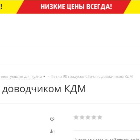
плектующие для кухни
-
Петля 90 градусов Clip-on с доводчиком КДМ
 с доводчиком КДМ
Интернет-магазин действующая (в